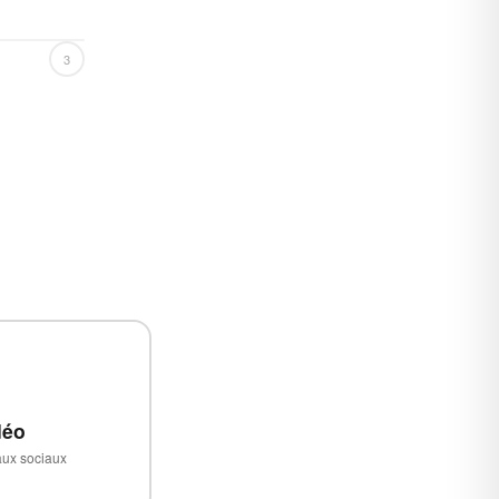
3
déo
eaux sociaux