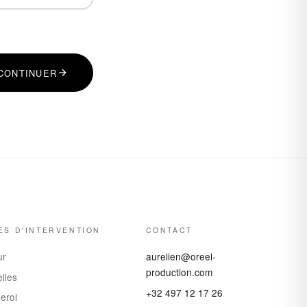
CONTINUER
ES D'INTERVENTION
CONTACT
ur
aurelien@oreel-
production.com
lles
+32 497 12 17 26
eroi