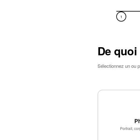
1
De quoi
Sélectionnez un ou p
P
Portrait, co