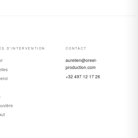
ES D'INTERVENTION
CONTACT
ur
aurelien@oreel-
production.com
lles
+32 497 12 17 26
eroi
s
e
ouvière
aut