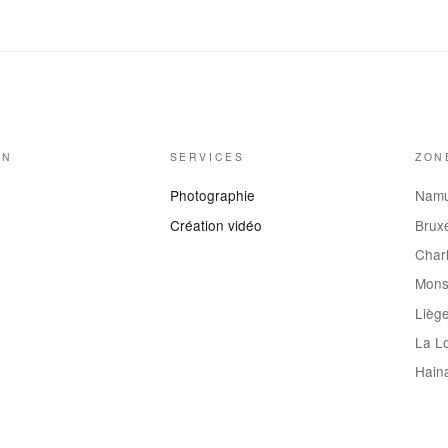
ON
SERVICES
ZON
Photographie
Nam
Création vidéo
Bruxe
Charl
Mon
Lièg
La L
Hain