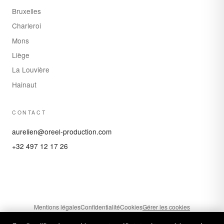
Bruxelles
Charleroi
Mons
Liège
La Louvière
Hainaut
CONTACT
aurelien@oreel-production.com
+32 497 12 17 26
Mentions légales
Confidentialité
Cookies
Gérer les cookies