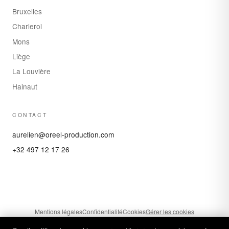
Bruxelles
Charleroi
Mons
Liège
La Louvière
Hainaut
CONTACT
aurelien@oreel-production.com
+32 497 12 17 26
Mentions légales
Confidentialité
Cookies
Gérer les cookies