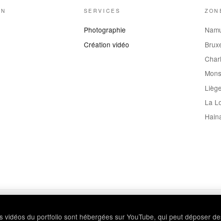
ON
SERVICES
ZON
Photographie
Nam
Création vidéo
Bruxe
Charl
Mon
Lièg
La L
Hain
Les vidéos du portfolio sont hébergées sur YouTube, qui peut déposer d