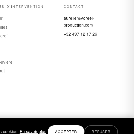
ES D'INTERVENTION
CONTACT
ur
aurelien@oreel-
production.com
lles
+32 497 12 17 26
eroi
s
e
ouvière
aut
es cookies.
En savoir plus
ACCEPTER
REFUSER