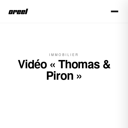
Aller au contenu principal
IMMOBILIER
Vidéo « Thomas &
Piron »